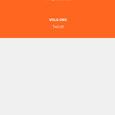
VOLG ONS
Twizzit
CLUBREGLEMENT
Privacyverklaring
© website powered by
Twizzit.com